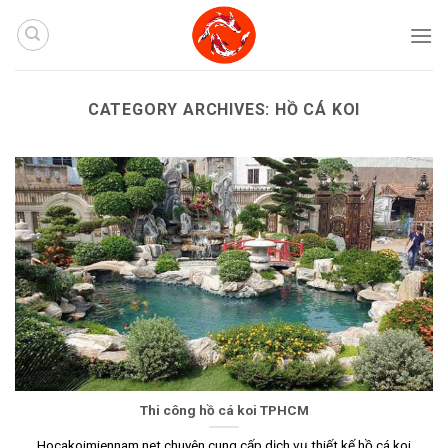
Skip
to
content
CATEGORY ARCHIVES:
HỒ CÁ KOI
Thi công hồ cá koi TPHCM
Hocakoimiennam.net chuyên cung cấp dịch vụ thiết kế hồ cá koi