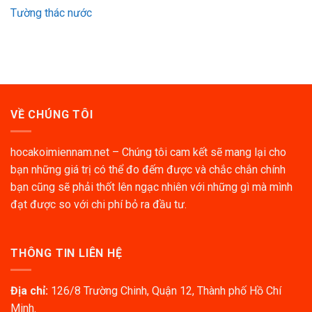
Tường thác nước
VỀ CHÚNG TÔI
hocakoimiennam.net – Chúng tôi cam kết sẽ mang lại cho
bạn những giá trị có thể đo đếm được và chắc chắn chính
bạn cũng sẽ phải thốt lên ngạc nhiên với những gì mà mình
đạt được so với chi phí bỏ ra đầu tư.
THÔNG TIN LIÊN HỆ
Địa chỉ:
126/8 Trường Chinh, Quận 12, Thành phố Hồ Chí
Minh.